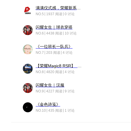
满满仪式感，荣耀新系统增加了个升级故事
NO.5
1937 阅读
0 讨论
闪耀女生｜球衣穿搭
NO.6
4438 阅读
10 讨论
《一位班长一队兵》
NO.7
203 阅读
4 讨论
【荣耀Magic8 RSR】 穹影
NO.8
4820 阅读
4 讨论
闪耀女生｜汉服
NO.9
4227 阅读
9 讨论
《金色诗笺》
NO.10
435 阅读
1 讨论