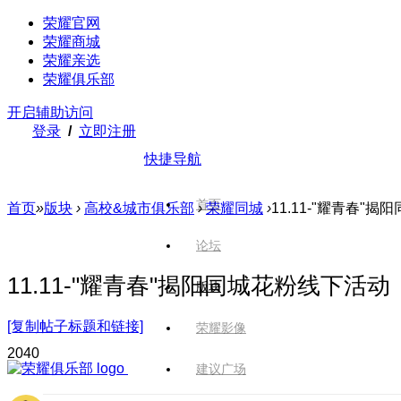
荣耀官网
荣耀商城
荣耀亲选
荣耀俱乐部
开启辅助访问
登录
/
立即注册
快捷导航
首页
首页
»
版块
›
高校&城市俱乐部
›
荣耀同城
›
11.11-"耀青春"
论坛
11.11-"耀青春"揭阳同城花粉线下活动
版块
[复制帖子标题和链接]
荣耀影像
204
0
建议广场