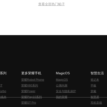
查看全部热门帖子
N系列
更多荣耀手机
MagicOS
智慧生活
荣耀Robot Phone
MagicOS
笔记本
RT
荣耀X80系列
公测内测
平板
urbo
荣耀Power
安全与隐私保护
穿戴
游戏本
荣耀Play10系列
我的荣耀
智慧屏
荣耀GT Pro
耳机音箱