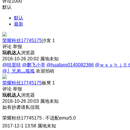
评论
1000
默认
默认
最新
荣耀粉丝17745175
沙发
1
评论
举报
玩机达人
浏览器
2016-10-26 20:02
属地未知
@哇里哇
@鹏飞小哥
@huafans0140082386
@ｗｓｙｈｊ５
@丿兄弟灬狐狐
欢迎拍砖
荣耀粉丝17745175
板凳
1
评论
举报
玩机达人
浏览器
2016-10-26 20:03
属地未知
如有抄袭请私信我
荣耀粉丝17745175
:
不适配emui5.0
2017-12-1 13:58
属地未知