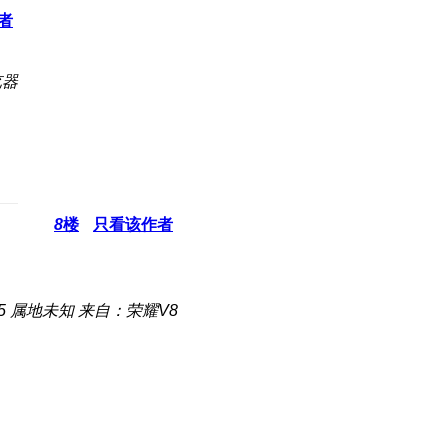
者
览器
8
楼
只看该作者
5
属地未知
来自：荣耀V8