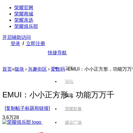
荣耀官网
荣耀商城
荣耀亲选
荣耀俱乐部
开启辅助访问
登录
/
立即注册
快捷导航
首页
首页
»
版块
›
兴趣街区
›
爱数码
›
EMUI：小小正方形，功能万万
论坛
EMUI：小小正方形，功能万万千
版块
[复制帖子标题和链接]
荣耀影像
3.6万
28
建议广场