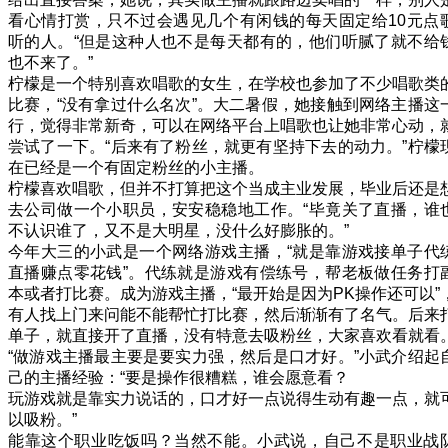
看心情打赏，只不过会遇见几个有闲钱的每天固定给10元点
听的人。“但是这种人也不是每天都有的，他们听腻了就不给
也不来了。”
柠檬是一个特别喜欢唱歌的女生，在学校也参加了不少唱歌类
比赛，“没有拿过什么名次”。大二暑假，她接触到网络主播这
行，觉得非常新奇，可以在网络平台上唱歌也让她非常心动，
尝试了一下。“后来有了粉丝，就更有坚持下去的动力。”柠檬
在已经是一个有固定粉丝的小主播。
柠檬喜欢唱歌，但并不打算把这个当成主业发展，毕业后还是
去公司做一个小职员，安安稳稳地工作。“毕竟关了直播，谁
不认识谁了，又不是大明星，没什么好膨胀的。”
今年大三的小武是一个网络游戏主播，“就是靠游戏接单子代
直播赚点零花钱”。代练就是游戏有偿练号，帮老板做任务打
本或者打比赛。成为游戏主播，“最开始是因为PK操作还可以”
有人找上门来问能不能帮忙打比赛，然后渐渐有了名气。后来
单子，就直接开了直播，没有特意去吸粉丝，大家喜欢看就看
“做游戏主播最主要是要实力强，然后是口才好。”小武介绍起
己的主播经验：“要是操作很糟糕，谁会愿意看？
玩游戏就是靠实力说话的，口才好一点说得生动有趣一点，就
以吸粉。”
能靠这个职业吃饭吗？当然不能。小武说，自己不是职业战