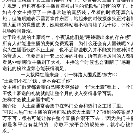
方规定，但也有很多主播冒着被封号的危险钻“超管”的空子。
如有个女主播穿了一件非常短的露脐装，坐着的时候还算合
矩，但随后她表示需要拿件东西，站起来的时候摄像头正对着
前大面积的裸露皮肤，她就这样站着不动持续了几十秒，评论
礼物瞬间暴涨。
对于刷礼物的土豪粉丝，小夜说他们是“用钱砸出来的存在感”
所有人都能进主播的房间免费观看，为什么还会有人砸钱呢？
实为主播砸钱的不止土豪，也不乏那些收入并不能支持这种消
的普通人。但要是刷一套上公屏的礼物，所有直播房间的人都
看见××给哪位主播刷了大礼，主播这个时候也会“翻牌子”感谢
送礼的粉丝虚荣心能获得满足。
一大拨网红脸来袭，引一群路人围观图/东方IC
“土豪们不在乎钱，更不会在乎你”
女主播们做梦都希望自己哪天突然被一个“大土豪”看上，一个
王级土豪送的礼物就能让整个月的收入变得非常可观。
怎样才会被土豪砸中呢？
据介绍，大土豪通常会集中在热门公会和热门女主播手里。
“可以去热门女主播的直播间私信挖大土豪吗？”得到的答案是
万不可，很有可能让你在整个直播台混不下去，“因为热门主
都是和平台有签约的，你敢不按平台的规矩来，就小心被
杀。”