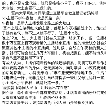
的，也不是专业代练，就只是接接小单子，赚不了多少。“那
大老板、大土豪看不上我们的。”
暨南大学网红肖同学通过直播平台做直播记者汤铭明
“小主播不拼午夜档，就是死路一条”
午夜档，是新人主播发展之路上的火焰山。
“基本上现在做得红火的主播，都是从午夜档熬过来的，熬出
了就有名气，熬不过来就不行了。”主播小肖说。
晚上12点一过，大主播们就会关直播，结束工作。当一位拥
数十万甚至上百万观看量的主播结束直播，他的海量观众就会
流至其他小主播的小直播间。这时候，奋战在午夜档的新人
播，就很可能会被这几万大军砸中。机会把握住，能不能出头
靠自己坚不坚持得下来了。
有些人认为，主播们花着粉丝的钱还喊着累，明明可以正常作
却非要熬坏自己的身体，还无病呻吟。面对嘲讽，小夜说更难
的话她都听过。小肖无奈道，“谁不想安安稳稳地工作、生活
我选择这一行，无非是想让自己赚得多一些让父母过得好一些
小主播不拼午夜档，就是死路一条。”
“虚拟货币等同人民币，用钱砸出存在感”
据介绍，每个直播平台都有充值活动，让观看直播的粉丝们充
买虚拟礼物送给主播，礼物的价格不等。
在网络直播平台，虚拟网络货币和人民币是等价兑换的。