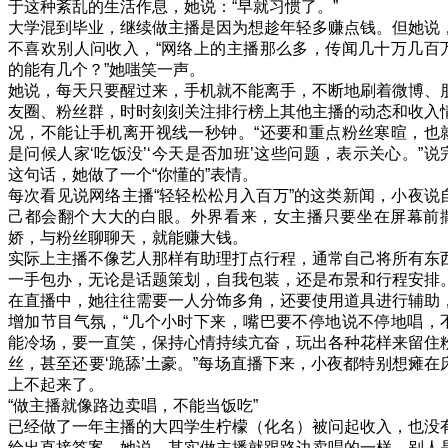
于这种紊乱的生活作息，她说：“早就习惯了。”
大学混到毕业，继续做主播是因为想趁年轻多赚点钱。但她说
不喜欢别人问收入，“网络上的主播那么多，传闻几十万几百
的能有几个？”她嗤笑一声。
她说，每天只要醒过来，手机就不能离手，不断地刷着微博、
友圈、粉丝群，时时刻刻关注排行榜上其他主播的动态和收入
况，不能让手机离开视线一秒钟。“还要和重点粉丝寒暄，也
是问候人家‘吃饭没’‘今天是否加班’这些问题，表示关心。”说
这句话，她做了一个“你懂的”表情。
每次看见说网络主播“轻轻松松月入百万”的这类新闻，小夜说
己都会翻个大大的白眼。外界看来，女主播只要坐在屏幕前
娇，与粉丝聊聊天，就能赚大钱。
实际上主播不像艺人那样有助理打点行程，通常自己将所有东
一手包办，无论是话题策划，自我包装，还是布景和行程安排
在直播中，她往往需要一人分饰多角，还要使用道具进行辅助
增加节目气氛，“几个小时下来，嘴巴要不停地说不停地唱，
能冷场，要一直笑，保持心情持续亢奋，玩出各种花样来留住
丝，甚至还要‘跪舔’土豪。”每场直播下来，小夜都特别想瘫在
上不起来了。
“做主播就像路边卖唱，不能当饭吃”
已经做了一年主播的大四学生柠檬（化名）被问起收入，也没
给出直接答案，她说，其实做主播就跟路边卖唱的一样，别人