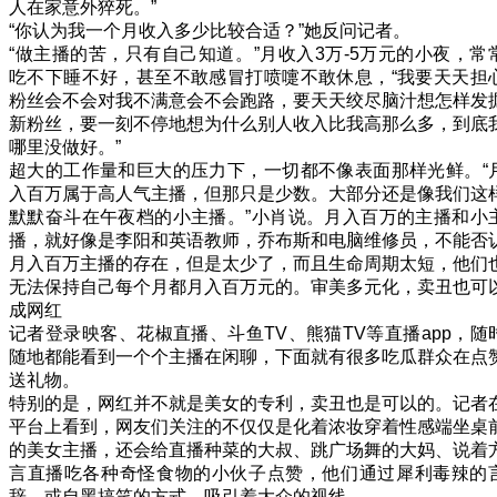
人在家意外猝死。”
“你认为我一个月收入多少比较合适？”她反问记者。
“做主播的苦，只有自己知道。”月收入3万-5万元的小夜，常
吃不下睡不好，甚至不敢感冒打喷嚏不敢休息，“我要天天担
粉丝会不会对我不满意会不会跑路，要天天绞尽脑汁想怎样发
新粉丝，要一刻不停地想为什么别人收入比我高那么多，到底
哪里没做好。”
超大的工作量和巨大的压力下，一切都不像表面那样光鲜。“
入百万属于高人气主播，但那只是少数。大部分还是像我们这
默默奋斗在午夜档的小主播。”小肖说。月入百万的主播和小
播，就好像是李阳和英语教师，乔布斯和电脑维修员，不能否
月入百万主播的存在，但是太少了，而且生命周期太短，他们
无法保持自己每个月都月入百万元的。审美多元化，卖丑也可
成网红
记者登录映客、花椒直播、斗鱼TV、熊猫TV等直播app，随
随地都能看到一个个主播在闲聊，下面就有很多吃瓜群众在点
送礼物。
特别的是，网红并不就是美女的专利，卖丑也是可以的。记者
平台上看到，网友们关注的不仅仅是化着浓妆穿着性感端坐桌
的美女主播，还会给直播种菜的大叔、跳广场舞的大妈、说着
言直播吃各种奇怪食物的小伙子点赞，他们通过犀利毒辣的
辞，或自黑搞笑的方式，吸引着大众的视线。