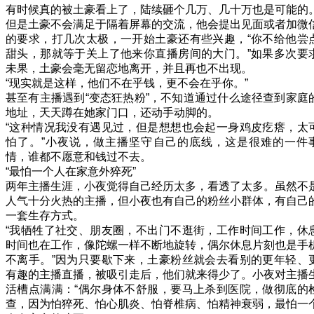
有时候真的被土豪看上了，陆续砸个几万、几十万也是可能的
但是土豪不会满足于隔着屏幕的交流，他会提出见面或者加微
的要求，打几次太极，一开始土豪还有些兴趣，“你不给他尝
甜头，那就等于关上了他来你直播房间的大门。”如果多次要
未果，土豪会毫无留恋地离开，并且再也不出现。
“现实就是这样，他们不在乎钱，更不会在乎你。”
甚至有主播遇到“变态狂热粉”，不知道通过什么途径查到家庭
地址，天天蹲在她家门口，还动手动脚的。
“这种情况我没有遇见过，但是想想也会起一身鸡皮疙瘩，太
怕了。”小夜说，做主播坚守自己的底线，这是很难的一件
情，谁都不愿意和钱过不去。
“最怕一个人在家意外猝死”
两年主播生涯，小夜觉得自己经历太多，看透了太多。虽然不
人气十分火热的主播，但小夜也有自己的粉丝小群体，有自己
一套生存方式。
“我牺牲了社交、朋友圈，不出门不逛街，工作时间工作，休
时间也在工作，像陀螺一样不断地旋转，偶尔休息片刻也是手
不离手。”因为只要歇下来，土豪粉丝就会去看别的更年轻、
有趣的主播直播，被吸引走后，他们就来得少了。小夜对主播
活槽点满满：“偶尔身体不舒服，要马上杀到医院，做彻底的
查，因为怕猝死、怕心肌炎、怕脊椎病、怕精神衰弱，最怕一