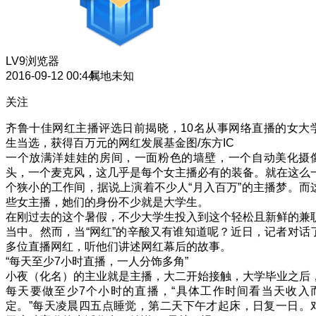
LV9
浏览器
2016-09-12 00:44
属地未知
关注
齐鲁十佳网红主播评选日前揭晓，10名从事网络直播的女大
生当选，获得百万元的网红发展基金图/东方IC
一个放满洋娃娃的房间，一面粉色的墙壁，一个自动美化摄
头，一个麦克风，这几乎是每个女主播必有的装备。就在这么
个狭小的工作间，据说上演着不少人“月入百万”的主播梦。而
些女主播，她们的身份不少就是大学生。
在刚过去的这个暑假，不少大学生投入到这个轻松且新鲜的兼
当中。然而，当“网红”的辛酸又有谁知道呢？近日，记者对话
多位直播网红，听他们讲述网红幕后的故事。
“每天至少7小时直播，一人分饰多角”
小夜（化名）的主业就是主播，大二开始接触，大学毕业之后
每天要做至少7个小时的直播，“具体工作时间看当天收入
定。”每天凌晨四五点睡觉，第二天下午才起床，日复一日。