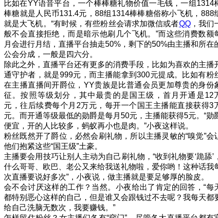
比如在YY语音平台，一个棒棒糖礼物价值一毛钱，一组1314
棒糖就是人民币131.4元，88组1314棒棒糖俗称小飞机，888
就是大飞机。“有时候，有些粉丝会请求加微信或者
QQ
，我们
般不会直接拒绝，而是暗示他刷几个飞机。”而这些消费数额
月会进行月结，直播平台抽走50%，剩下的50%由主播和所在
公会分成，一般是四六分。
除此之外，直播平台还有更多的消费手段，比如为喜欢的主播
通守护者，就是999元，而主播能拿到300元提成。比如有粉
在主播直播间开爵位，YY贵族是比普通会员更加尊贵的身份
征。按照等级划分，其中最贵的是国王级，首月开通是12
元，往后续费每个月2万元，每开一个国王主播能直接获得3
元。而开通等级最低的勋爵是每月50元，主播能获得5元。“勋
便宜，开的人比较多，蚂蚁再小也是肉。”小夜这样说。
粉丝既然开了爵位，必然会刷礼物，所以主播灵敏的“嗅觉”会
他们抱紧这些“国王级”土豪。
主播要会用技巧让别人主动为自己刷礼物，“收到礼物要‘跪舔’
什么哥哥、欧巴、老公又来给我送礼物啦，爱你哟！这种话我
次直播要说好多次”，小夜说，做主播就是要足够厚的脸皮。
会不会讨厌这样的工作？当然。小夜给出了肯定的回答，“每
都特别恶心这样的自己，但是谁又会跟钱过不去呢？我每天都
给自己洗脑无数次，我要赚钱。”
怎样留住粉丝？女主播们各有“窍门”。尽管各大直播平台都有