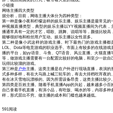
小链接
网络主播四大类型
据分析，目前，网络主播大体分为四种类型：
第一种是像小夜和柠檬这样的娱乐主播。娱乐主播是最常见的
种视频直播类型，典型的娱乐主播以YY视频直播间为代表，
播通常具有一定的才艺，唱歌、跳舞、说唱等等，颜值比较高
能够很好地和粉丝用户互动。娱乐主播以女性居多。
第二种是像小武这样的游戏主播。时下最热门的游戏主播都
LOL、Dota等电竞游戏的职业选手。市面上有较多的在线游戏
播的平台，如yy语音、斗鱼、QT语音、风云直播、火猫直播
等，做游戏主播需要有一台配置比较好的电脑，和至少一款自
玩得比较溜的游戏。
第三种是
户外
主播。这类主播是在户外进行现场直播，表演的
式多种多样，有在大马路上喊三轮车的，有去大排档吃宵夜的
有在冰天雪地玩漂移的。因为所需设备昂贵，这类主播比较少
第四类是百姓主播。随着手机直播App的兴起，越来越多小百
自己拿着手机直播，有演小品，有吃饭、喝水的等，内容多种
样，形式层出不穷。做主播的成本和门槛也越来越低。
591阅读