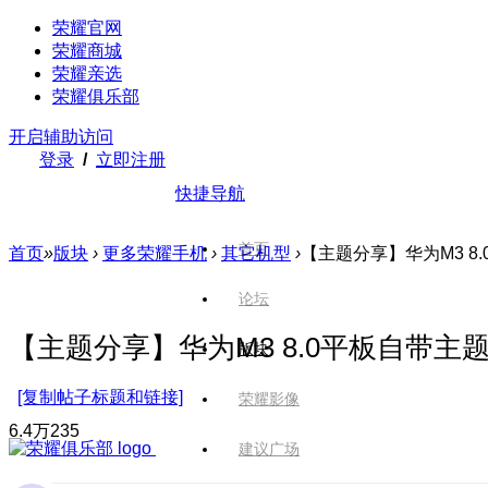
荣耀官网
荣耀商城
荣耀亲选
荣耀俱乐部
开启辅助访问
登录
/
立即注册
快捷导航
首页
首页
»
版块
›
更多荣耀手机
›
其它机型
›
【主题分享】华为M3 8
论坛
【主题分享】华为M3 8.0平板自带主
版块
[复制帖子标题和链接]
荣耀影像
6.4万
235
建议广场