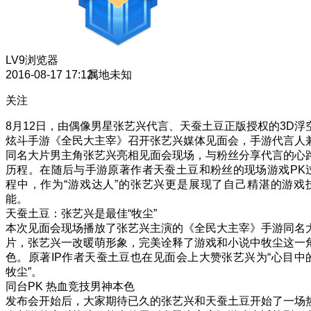
LV9
浏览器
2016-08-17 17:12
属地未知
关注
8月12日，由偶像男星张艺兴代言、天蚕土豆正版授权的3D浮
炫斗手游《全民大主宰》召开张艺兴媒体见面会，手游代言人
同名大片男主角张艺兴亮相见面会现场，与粉丝分享代言的心
历程。在随后与手游原著作者天蚕土豆和粉丝的现场游戏PK
程中，作为“游戏达人”的张艺兴更是展现了自己精湛的游戏
能。
天蚕土豆：张艺兴是最佳“牧尘”
本次见面会现场播放了张艺兴主演的《全民大主宰》手游同名
片，张艺兴一改暖萌形象，完美诠释了游戏和小说中牧尘这一
色。原著IP作者天蚕土豆也在见面会上大赞张艺兴为“心目中
牧尘”。
同台PK 热血竞技男神本色
发布会开始后，大家期待已久的张艺兴和天蚕土豆开始了一场