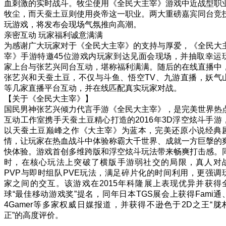
血刺激的实时战斗。牧尘使用《全民大主宰》游戏中近战型职
牧尘，而天蚕土豆则使用炎帝这一职业。两大重磅嘉宾同台竞
玩游戏，将发布会现场气氛推向高潮。
亲密互动 玩家福利诚意满满
为感谢广大玩家对于《全民大主宰》的支持与厚爱，《全民大
宰》手游特邀45位游戏内玩家到达见面会现场，并抽取幸运
家上台与张艺兴同台互动，堪称福利满满。随后的在线直播中
张艺兴和天蚕土豆，不仅与斗鱼、悟空TV、九游直播，妖气
等几家直播平台互动，并在线匹配真实玩家对战。
【关于《全民大主宰》】
国民男神张艺兴倾力代言手游《全民大主宰》，是完美世界热
互动工作室携手天蚕土豆精心打造的2016年3D浮空炫斗手游
以天蚕土豆巅峰之作《大主宰》为蓝本，完美还原小说经典
情，让玩家在热血战斗中体验称霸大千世界、成就一方巨搫的
快体验。游戏首创多维跨版和浮空炫斗玩法带来畅爽打击感。
时，在核心玩法上突破了横版手游弱社交的局限，真人对
PVP与即时组队PVE玩法，满足碎片化的时间利用，更强调
家之间的交互。该游戏在2015年科隆展上表现优异并获得
球“最佳移动游戏奖”提名，同年日本TGS展会上获得Fami通
4Gamer等多家权威日媒报道，并获得不逊色于2D之王“胧
正”的高度评价。