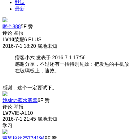
默认
最新
啷个888
5F
赞
评论
举报
LV10
荣耀6 PLUS
2016-7-1 18:20
属地未知
痞客小六 发表于 2016-7-1 17:56
感谢分享，不过还有一招特别见效：把发热的手机放
在玻璃板上，速效。
感谢，这个一定要试下。
姚sirの蓝水翡翠
6F
赞
评论
举报
LV7
VIE-AL10
2016-7-1 21:45
属地未知
学习
荣耀粉丝25774194
9F
赞