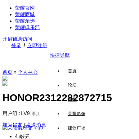
荣耀官网
荣耀商城
荣耀亲选
荣耀俱乐部
开启辅助访问
登录
/
立即注册
快捷导航
首页
首页
»
个人中心
论坛
HONOR2312282872715
版块
用户组 : LV9
浙江
荣耀影像
加为好友
|
发送消息
建议广场
4
帖子