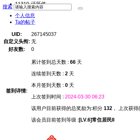
11310
活跃值
搜索
个人信息
Ta的帖子
UID:
267145037
自定义头衔:
无
好友数:
0
累计签到总天数 :
66
天
连续签到天数 :
2
天
本月签到天数 :
0
天
签到详情:
上次签到时间 :
2024-03-30 06:23
该用户目前获得的总奖励为:积分
132
， 上次获得
该会员目前签到等级 :
[LV.6]常住居民II