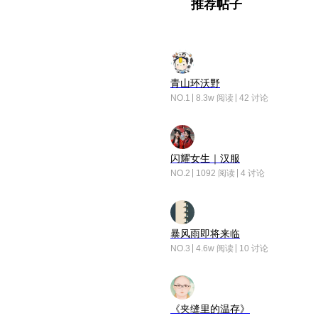
推荐帖子
青山环沃野
NO.1
8.3w 阅读
42 讨论
闪耀女生｜汉服
NO.2
1092 阅读
4 讨论
暴风雨即将来临
NO.3
4.6w 阅读
10 讨论
《夹缝里的温存》