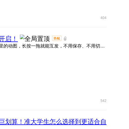
404
开启！
荣耀任意门直接封神！抖音、小红书、微信、QQ 、快手里的动图，长按一拖就能互发，不用保存、不用切软件，评论区 ...
542
巨划算！准大学生怎么选择到更适合自