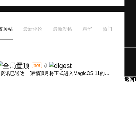
置顶帖
最新评论
最新发帖
精华
热门
[表情]盛夏正浓，体验进阶！产品经理回音壁8月体验升级资讯已送达！[表情]8月将正式进入MagicOS 11的升级节奏，内 ...
返回