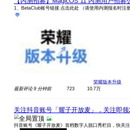
【内测招募】MagicOS 11 内测用户招募
荣耀版本升级
最新评论
9 分钟前
723
10.7万
关注抖音账号「耀子开放麦」，关注即领