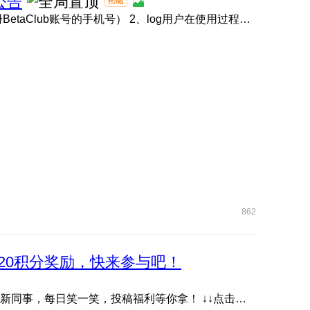
公告
1、BetaClub账号链接 点击此处 （请使用内测报名时注册BetaClub账号的手机号） 2、log用户在使用过程中如遇问题 ...
862
20积分奖励，快来参与吧！
抖音账号《耀子开放麦》首档数字人脱口秀栏目，快关注新同事，每日笑一笑，投稿福利等你拿！ ↓↓点击下方图片或 ...