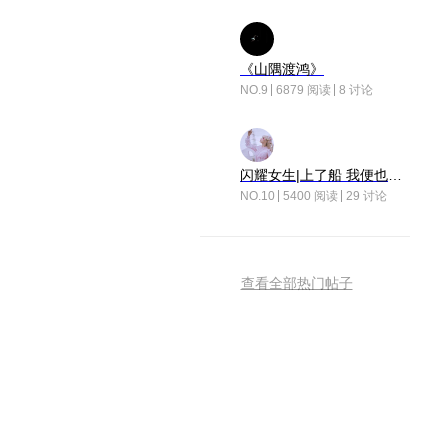
《山隅渡鸿》
NO.9
6879 阅读
8 讨论
闪耀女生|上了船 我便也成了故事中的人
NO.10
5400 阅读
29 讨论
查看全部热门帖子