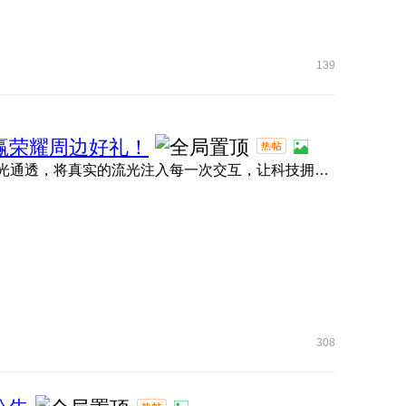
139
名，赢荣耀周边好礼！
大家期待的MagicOS 11内测现已正式拉开帷幕！ 全新流光通透，将真实的流光注入每一次交互，让科技拥有呼吸的灵动 ...
308