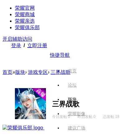
荣耀官网
荣耀商城
荣耀亲选
荣耀俱乐部
开启辅助访问
登录
/
立即注册
快捷导航
首页
首页
»
版块
›
游戏专区
›
三界战歌
论坛
版块
三界战歌
荣耀影像
今日发帖 0
昨日发帖 0
总发帖 18
建议广场