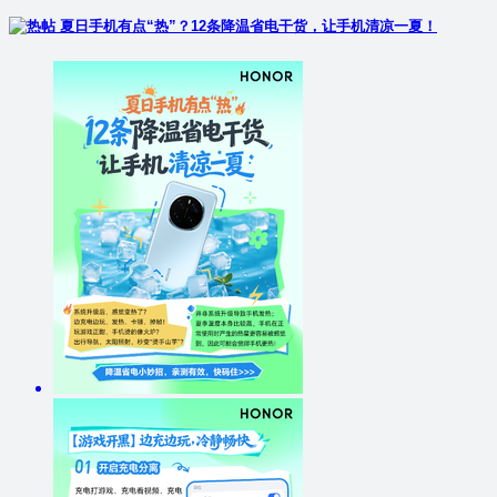
夏日手机有点“热”？12条降温省电干货，让手机清凉一夏！