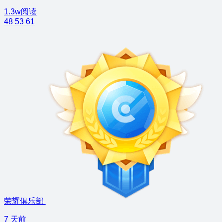
1.3w阅读
48
53
61
荣耀俱乐部
7 天前