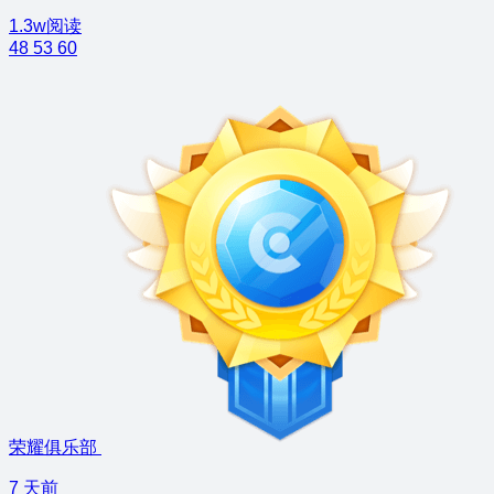
1.3w阅读
48
53
60
荣耀俱乐部
7 天前