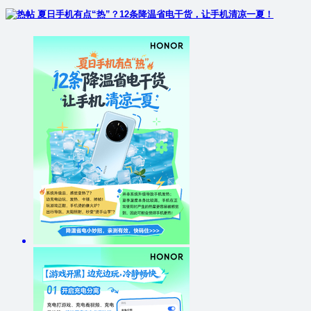
夏日手机有点“热”？12条降温省电干货，让手机清凉一夏！