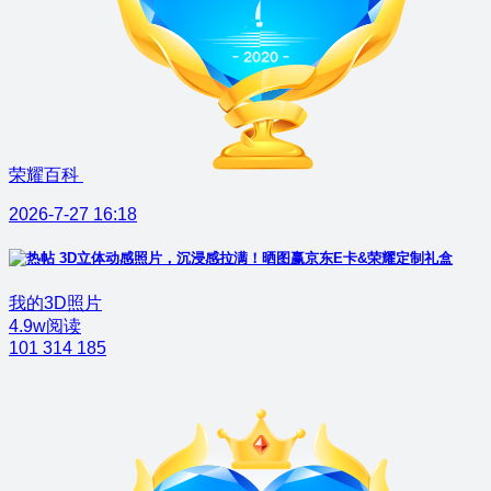
荣耀百科
2026-7-27 16:18
3D立体动感照片，沉浸感拉满！晒图赢京东E卡&荣耀定制礼盒
我的3D照片
4.9w阅读
101
314
185