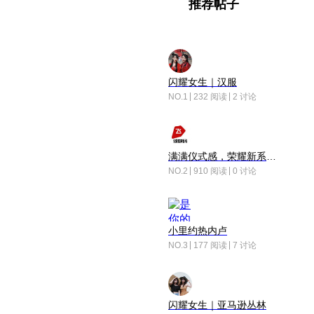
推荐帖子
闪耀女生｜汉服
NO.1
232 阅读
2 讨论
满满仪式感，荣耀新系统增加了个升级故事
NO.2
910 阅读
0 讨论
小里约热内卢
NO.3
177 阅读
7 讨论
闪耀女生｜亚马逊丛林