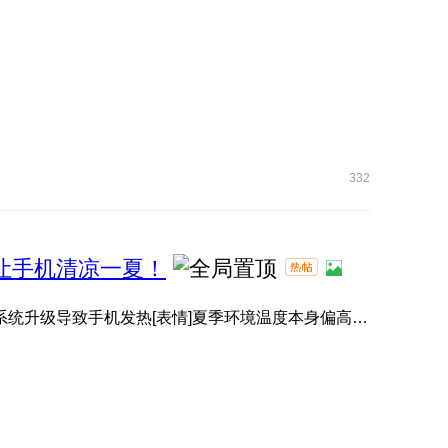
332
，让手机清凉一夏！
有小伙伴升级系统后，感觉手机变热了[表情]？其实并非系统升级导致手机发热[表情]夏季环境温度本身偏高[表情]️， ...