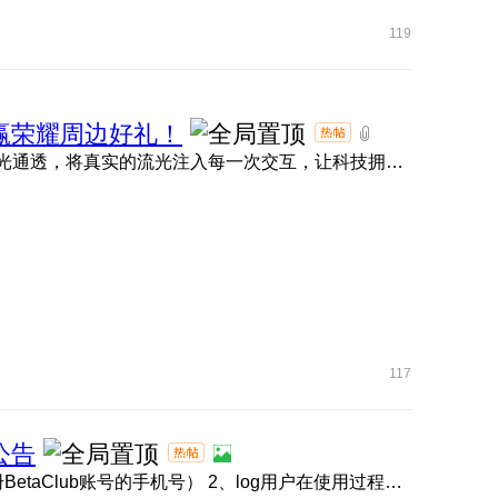
119
名，赢荣耀周边好礼！
大家期待的MagicOS 11内测现已正式拉开帷幕！ 全新流光通透，将真实的流光注入每一次交互，让科技拥有呼吸的灵动 ...
117
公告
1、BetaClub账号链接 点击此处 （请使用内测报名时注册BetaClub账号的手机号） 2、log用户在使用过程中如遇问题 ...