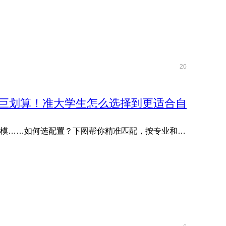
20
巨划算！准大学生怎么选择到更适合自
文管生、理工生需求各不同：写论文、剪视频、编程、建模……如何选配置？下图帮你精准匹配，按专业和预算轻松抄作 ...