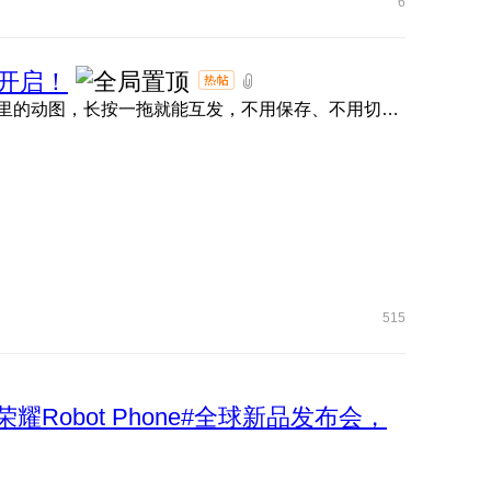
6
开启！
荣耀任意门直接封神！抖音、小红书、微信、QQ 、快手里的动图，长按一拖就能互发，不用保存、不用切软件，评论区 ...
515
荣耀Robot Phone#全球新品发布会，