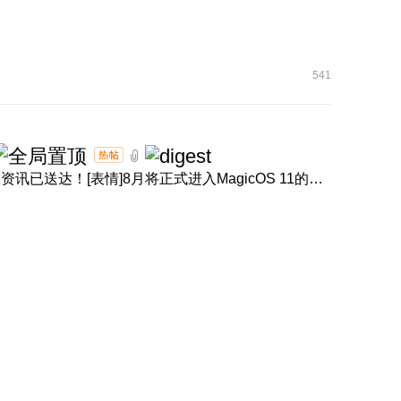
541
[表情]盛夏正浓，体验进阶！产品经理回音壁8月体验升级资讯已送达！[表情]8月将正式进入MagicOS 11的升级节奏，内 ...