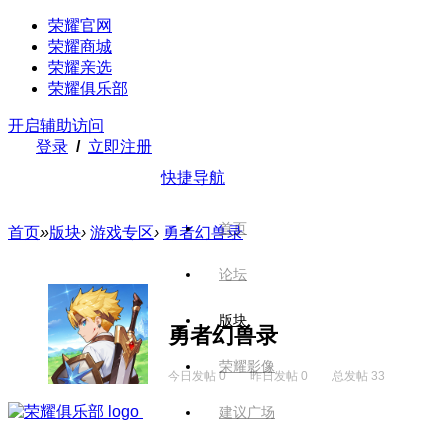
荣耀官网
荣耀商城
荣耀亲选
荣耀俱乐部
开启辅助访问
登录
/
立即注册
快捷导航
首页
首页
»
版块
›
游戏专区
›
勇者幻兽录
论坛
版块
勇者幻兽录
荣耀影像
今日发帖 0
昨日发帖 0
总发帖 33
建议广场