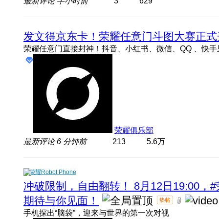
最新评论
半小时前
3
629
发文得京东卡！荣耀任意门斗图大赛正式
荣耀俱乐部
最新评论
6 分钟前
213
5.6万
荣耀Robot Phone
冲破限制，自由翻转！ 8月12日19:00，#
期待与你见面！
手机探出“脑袋”，迎来与世界的第一次对视