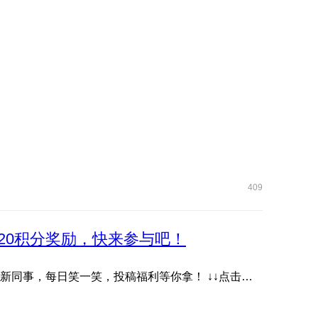
409
20积分奖励，快来参与吧！
抖音账号《耀子开放麦》首档数字人脱口秀栏目，快关注新同事，每日笑一笑，投稿福利等你拿！ ↓↓点击下方图片或 ...