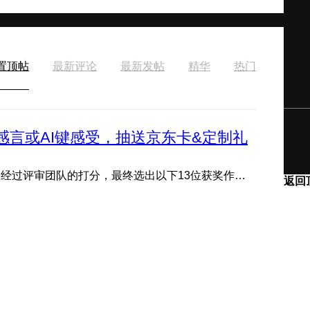
置顶帖
最新评论
最新发帖
精华
热门
感言或AI键感受，抽送京东卡&定制礼
---获奖公示--- 评论区分享感言或AI键感受活动现已结束，经过评审团队的打分，最终选出以下13位获奖作品，恭喜获 ...
返回