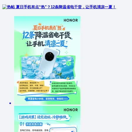
夏日手机有点“热”？12条降温省电干货，让手机清凉一夏！