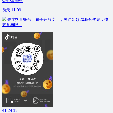
荣耀俱乐部
前天 11:09
关注抖音账号「耀子开放麦」，关注即领20积分奖励，快
来参与吧！
41
24
13