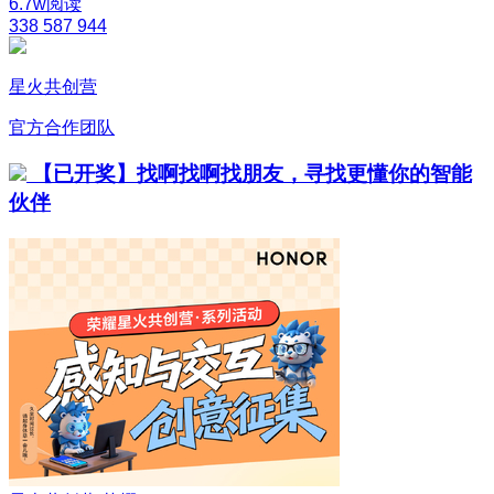
6.7w阅读
338
587
944
星火共创营
官方合作团队
【已开奖】找啊找啊找朋友，寻找更懂你的智能
伙伴