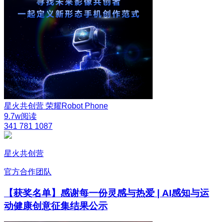
星火共创营
荣耀Robot Phone
9.7w阅读
341
781
1087
星火共创营
官方合作团队
【获奖名单】感谢每一份灵感与热爱 | AI感知与运
动健康创意征集结果公示