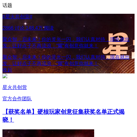
话题
#
星火共创营
#
2866 讨论
148.4万 阅读
聚众智，启未来！你的灵光一闪，我们认真对待，现在就出
发，让好点子不再流浪，“耀”有创意你就来！
聚众智，启未来！你的灵光一闪，我们认真对待，现在就出
发，让好点子不再流浪，“耀”有创意你就来！
收起
星火共创营
官方合作团队
【获奖名单】硬核玩家创意征集获奖名单正式揭
晓！