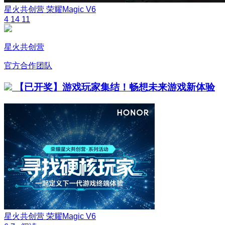
星火共创营
荣耀Magic V6
4
14
11
星火共创营
官方合作团队
【已开奖】游戏玩家集结！畅想未来游戏新体验
星火共创营
荣耀Magic V6