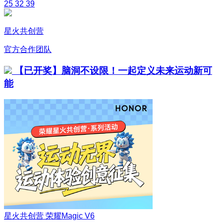
25
32
39
星火共创营
官方合作团队
【已开奖】脑洞不设限！一起定义未来运动新可
能
星火共创营
荣耀Magic V6