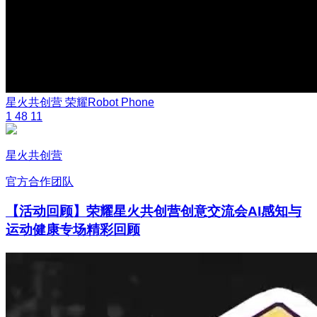
星火共创营
荣耀Robot Phone
1
48
11
星火共创营
官方合作团队
【活动回顾】荣耀星火共创营创意交流会AI感知与
运动健康专场精彩回顾