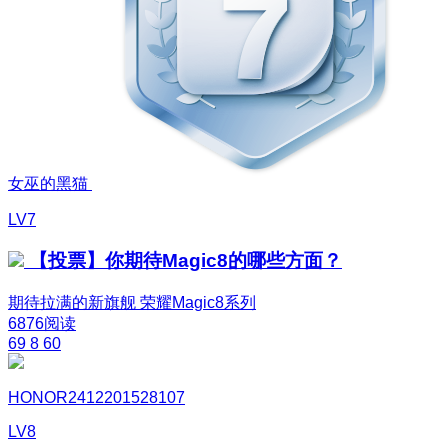
女巫的黑猫
LV7
【投票】你期待Magic8的哪些方面？
期待拉满的新旗舰
荣耀Magic8系列
6876阅读
69
8
60
HONOR2412201528107
LV8