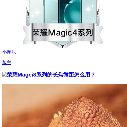
小摩尔
版主
荣耀Magci8系列的长焦微距怎么用？