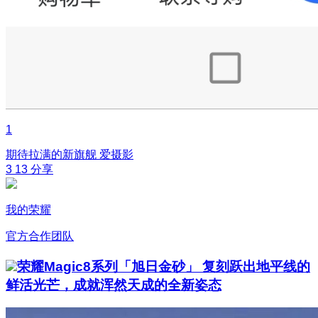
1
期待拉满的新旗舰
爱摄影
3
13
分享
我的荣耀
官方合作团队
荣耀Magic8系列「旭日金砂」 复刻跃出地平线的
鲜活光芒，成就浑然天成的全新姿态