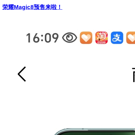
荣耀Magic8预售来啦！