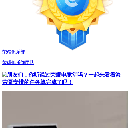
荣耀俱乐部
荣耀俱乐部团队
朋友们，你听说过荣耀电竞堂吗？一起来看看海
荣哥安排的任务算完成了吗！