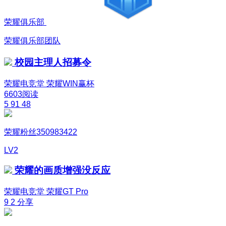
荣耀俱乐部
荣耀俱乐部团队
校园主理人招募令
荣耀电竞堂
荣耀WIN赢杯
6603阅读
5
91
48
荣耀粉丝350983422
LV2
荣耀的画质增强没反应
荣耀电竞堂
荣耀GT Pro
9
2
分享