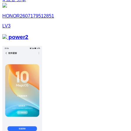
HONOR2607179512851
LV3
power2