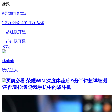
话题
#
荣耀电竞堂
#
1.2万 讨论
401.1万 阅读
一起组队开黑
一起组队开黑
收起
林仙仙
玩机达人
买前必看 荣耀WIN 深度体验后 9分半钟超详细测
评 配置拉满 游戏手机中的战斗机