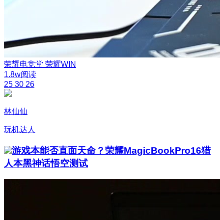
荣耀电竞堂
荣耀WIN
1.8w阅读
25
30
26
林仙仙
玩机达人
游戏本能否直面天命？荣耀MagicBookPro16猎
人本黑神话悟空测试