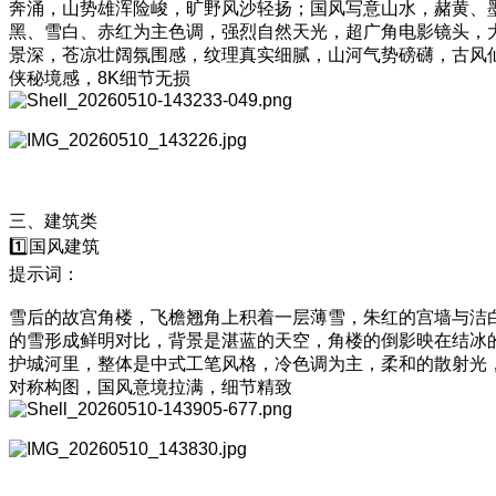
奔涌，山势雄浑险峻，旷野风沙轻扬；国风写意山水，赭黄、
黑、雪白、赤红为主色调，强烈自然天光，超广角电影镜头，
景深，苍凉壮阔氛围感，纹理真实细腻，山河气势磅礴，古风
侠秘境感，8K细节无损
三、建筑类
1️⃣国风建筑
提示词：
雪后的故宫角楼，飞檐翘角上积着一层薄雪，朱红的宫墙与洁
的雪形成鲜明对比，背景是湛蓝的天空，角楼的倒影映在结冰
护城河里，整体是中式工笔风格，冷色调为主，柔和的散射光
对称构图，国风意境拉满，细节精致