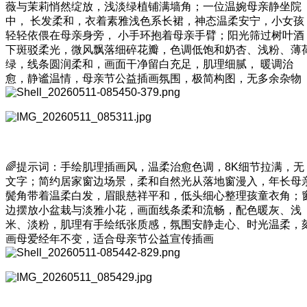
薇与茉莉悄然绽放，浅淡绿植铺满墙角；一位温婉母亲静坐院
中， 长发柔和，衣着素雅浅色系长裙，神态温柔安宁，小女孩
轻轻依偎在母亲身旁， 小手环抱着母亲手臂；阳光筛过树叶酒
下斑驳柔光，微风飘落细碎花瓣，色调低饱和奶杏、浅粉、薄
绿，线条圆润柔和，画面干净留白充足，肌理细腻， 暖调治
愈，静谧温情，母亲节公益插画氛围，极简构图，无多余杂物
🌈提示词：手绘肌理插画风，温柔治愈色调，8K细节拉满，无
文字；简约居家窗边场景，柔和自然光从落地窗漫入，年长母
鬓角带着温柔白发，眉眼慈祥平和，低头细心整理孩童衣角；
边摆放小盆栽与淡雅小花，画面线条柔和流畅，配色暖灰、浅
米、淡粉，肌理有手绘纸张质感，氛围安静走心、时光温柔，
画母爱经年不变，适合母亲节公益宣传插画