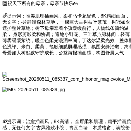
2️⃣祝天下所有的母亲，母亲节快乐🍰
🌈提示词：唯美肌理插画风，柔和马卡龙配色，8K精细画面，
无文字；-片静谧森林草地，一棵巨大古树枝叶繁茂，树冠如伞
遮护整片草地；树下母亲牵着小孩缓缓前行，人物线条简约温
柔， 身形剪影柔和协调；遍地小野花、三叶草点缀林间，轻薄
薄雾缓缓萦绕，暖金色柔光漫洒林间，丁达尔温柔光效；整体
色浅绿、米白、柔黄，笔触细腻肌理感强，氛围安静治愈，寓
母爱如大树默默守护成长，公益海报插画感，构图舒展大气
🌈提示词：治愈插画风，8K高清， 全屏柔和肌理，扁平插画质
感，无任何文字:古风雅致小院，青瓦白墙，木质格窗，满院蔷