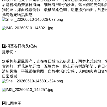
后是粉橘渐变落日海面、细碎海浪轻拍沙滩。落日侧逆光勾勒
狗轮廓，海面晚霞倒影，暖橘温柔色调，动态抓拍构图，治愈
弛海边宠物氛围感
3️⃣柯基春日街头纪实
提示词：
短腿柯基屁屁圆润，走在春日城市老街道上，两旁老式砖墙、
古路灯、鲜花遍地开放，五颜六色，路上还有树影婆娑，春日
清新风格，平视跟拍构图，自然生活纪实感，人间烟火春日宠
日常质感
4️⃣以图生图