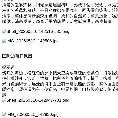
清晨的迷雾森林，阳光穿透层层树叶，形成丁达尔光效，照亮
林间的苔藓和蘑菇，一只小鹿站在雾气中，回头看向镜头，眼
清澈，整体是清新的森系色调，柔和的自然光，前景虚化，远
朦胧，油画质感，像童话里的场景，治愈感拉满，画质超清
2️⃣海边落日氛围
提示词：
傍晚的海边，橙红色的夕阳把天空染成渐变的粉紫色，海浪轻
拍打着沙滩，沙滩上放着一把白色的藤编椅子，椅子上搭着一
米白色的毯子，远处的海平面上有一艘帆船的剪影，整体画面
暖治愈，暖色调为主，侧逆光，中景构图，电影级质感，细节
腻