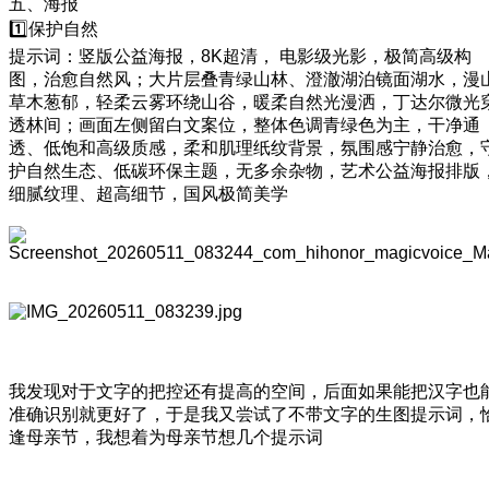
五、海报
1️⃣保护自然
提示词：竖版公益海报，8K超清， 电影级光影，极简高级构
图，治愈自然风；大片层叠青绿山林、澄澈湖泊镜面湖水，漫
草木葱郁，轻柔云雾环绕山谷，暖柔自然光漫洒，丁达尔微光
透林间；画面左侧留白文案位，整体色调青绿色为主，干净通
透、低饱和高级质感，柔和肌理纸纹背景，氛围感宁静治愈，
护自然生态、低碳环保主题，无多余杂物，艺术公益海报排版
细腻纹理、超高细节，国风极简美学
我发现对于文字的把控还有提高的空间，后面如果能把汉字也
准确识别就更好了，于是我又尝试了不带文字的生图提示词，
逢母亲节，我想着为母亲节想几个提示词