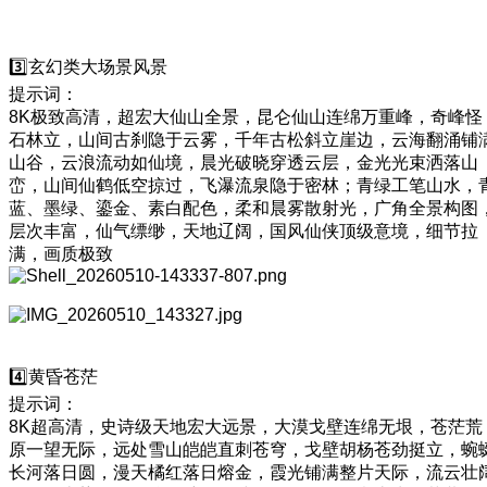
3️⃣玄幻类大场景风景
提示词：
8K极致高清，超宏大仙山全景，昆仑仙山连绵万重峰，奇峰怪
石林立，山间古刹隐于云雾，千年古松斜立崖边，云海翻涌铺
山谷，云浪流动如仙境，晨光破晓穿透云层，金光光束洒落山
峦，山间仙鹤低空掠过，飞瀑流泉隐于密林；青绿工笔山水，
蓝、墨绿、鎏金、素白配色，柔和晨雾散射光，广角全景构图
层次丰富，仙气缥缈，天地辽阔，国风仙侠顶级意境，细节拉
满，画质极致
4️⃣黄昏苍茫
提示词：
8K超高清，史诗级天地宏大远景，大漠戈壁连绵无垠，苍茫荒
原一望无际，远处雪山皑皑直刺苍穹，戈壁胡杨苍劲挺立，蜿
长河落日圆，漫天橘红落日熔金，霞光铺满整片天际，流云壮