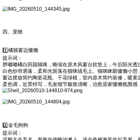
四、宠物
1️⃣橘猫窗边慵懒
提示词：
胖嘟嘟橘白田园猫咪，蜷缩在原木风窗台软垫上，午后阳光透
白色纱帘洒落，柔和光斑落在猫咪绒毛上。猫咪眯眼慵懒小憩
窗边摆放简约陶瓷花瓶、干花绿植，室内原木简约装修，暖黄
柔色调，近景特写，毛发细节极致清晰，治愈居家慵懒氛围感
2️⃣金毛狗狗
提示词：
温顺大金毛犬，奔跑在傍晚沙滩上，浅金色被海风吹起毛发，