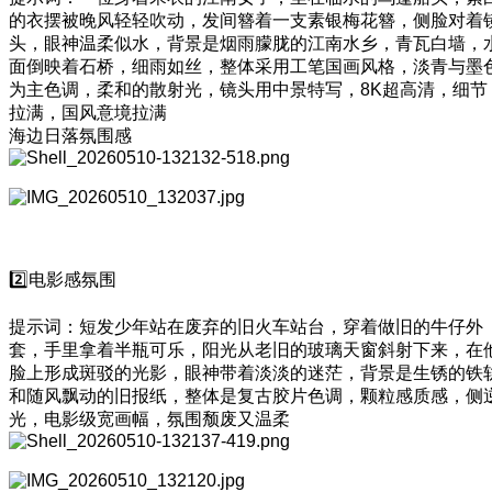
的衣摆被晚风轻轻吹动，发间簪着一支素银梅花簪，侧脸对着
头，眼神温柔似水，背景是烟雨朦胧的江南水乡，青瓦白墙，
面倒映着石桥，细雨如丝，整体采用工笔国画风格，淡青与墨
为主色调，柔和的散射光，镜头用中景特写，8K超高清，细节
拉满，国风意境拉满
海边日落氛围感
2️⃣电影感氛围
提示词：短发少年站在废弃的旧火车站台，穿着做旧的牛仔外
套，手里拿着半瓶可乐，阳光从老旧的玻璃天窗斜射下来，在
脸上形成斑驳的光影，眼神带着淡淡的迷茫，背景是生锈的铁
和随风飘动的旧报纸，整体是复古胶片色调，颗粒感质感，侧
光，电影级宽画幅，氛围颓废又温柔