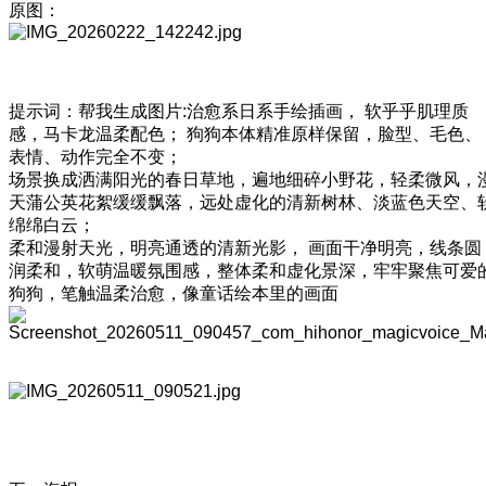
原图：
提示词：帮我生成图片:治愈系日系手绘插画， 软乎乎肌理质
感，马卡龙温柔配色； 狗狗本体精准原样保留，脸型、毛色、
表情、动作完全不变；
场景换成洒满阳光的春日草地，遍地细碎小野花，轻柔微风，
天蒲公英花絮缓缓飘落，远处虚化的清新树林、淡蓝色天空、
绵绵白云；
柔和漫射天光，明亮通透的清新光影， 画面干净明亮，线条圆
润柔和，软萌温暖氛围感，整体柔和虚化景深，牢牢聚焦可爱
狗狗，笔触温柔治愈，像童话绘本里的画面