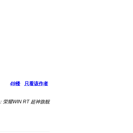
49
楼
只看该作者
：荣耀WIN RT 超神旗舰