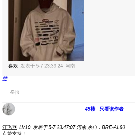
喜欢
发表于 5-7 23:39:24
河南
赞
举报
45
楼
只看该作者
江飞燕
LV10
发表于 5-7 23:47:07
河南
来自：BRE-AL80
点赞支持！