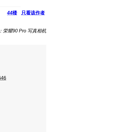
44
楼
只看该作者
荣耀90 Pro 写真相机
646