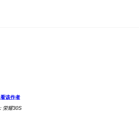
只看该作者
：荣耀30S