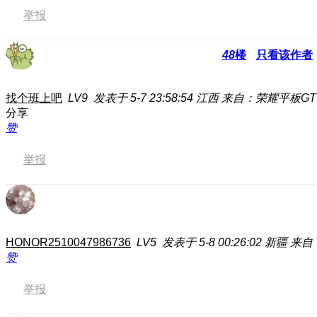
举报
48
楼
只看该作者
找个班上吧
LV9
发表于 5-7 23:58:54
江西
来自：荣耀平板GT
分享
赞
举报
HONOR2510047986736
LV5
发表于 5-8 00:26:02
新疆
来自
赞
举报