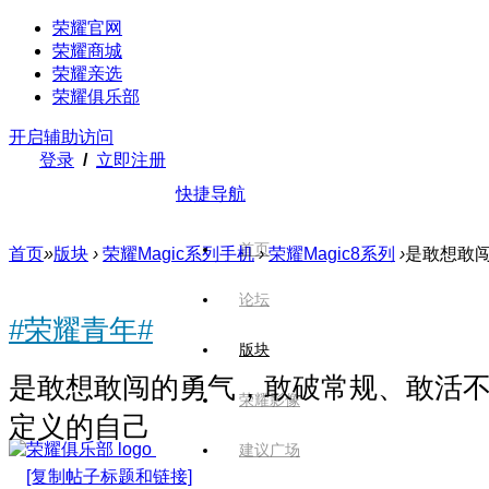
荣耀官网
荣耀商城
荣耀亲选
荣耀俱乐部
开启辅助访问
登录
/
立即注册
快捷导航
首页
首页
»
版块
›
荣耀Magic系列手机
›
荣耀Magic8系列
›
是敢想敢闯
论坛
#荣耀青年#
版块
是敢想敢闯的勇气，敢破常规、敢活
荣耀影像
定义的自己
建议广场
[复制帖子标题和链接]