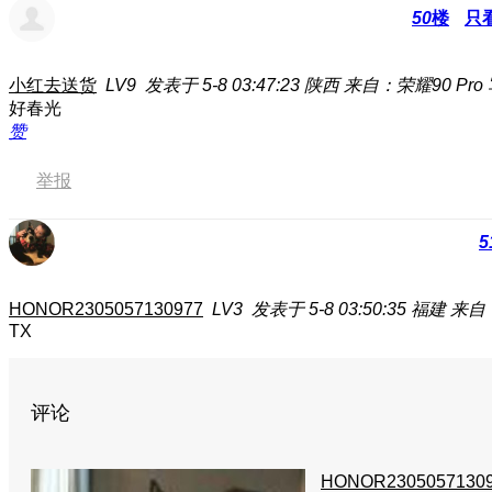
50
楼
只
小红去送货
LV9
发表于 5-8 03:47:23
陕西
来自：荣耀90 Pro
好春光
赞
举报
5
HONOR2305057130977
LV3
发表于 5-8 03:50:35
福建
来自：
TX
评论
HONOR2305057130