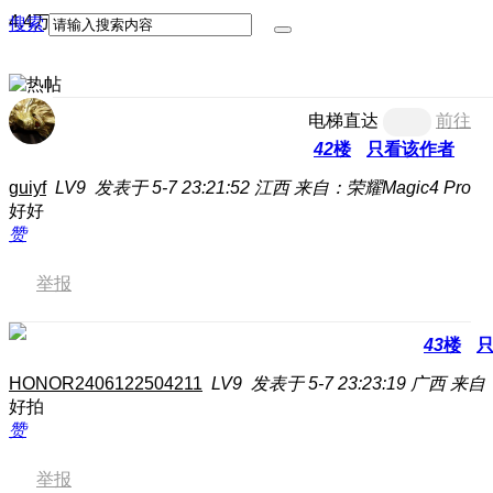
4.4万
111
搜索
电梯直达
前往
42
楼
只看该作者
guiyf
LV9
发表于 5-7 23:21:52
江西
来自：荣耀Magic4 Pro
好好
赞
举报
43
楼
HONOR2406122504211
LV9
发表于 5-7 23:23:19
广西
来自
好拍
赞
举报