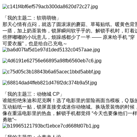
「我的主题二：软萌萌物」
那天心情有点闷，就选了圆滚滚的蘑菇、草莓贴纸。暖黄色背
一搭，加上奶茶装饰，锁屏瞬间软乎乎的。解锁手机时，盯着
些胖嘟嘟的小玩意儿，烦躁感都少了一半 —— 原来给手机 “穿
可爱衣服”，也是给自己充电～
「我的主题三：动物城 CP」
谁能拒绝朱迪和尼克啊！选了电影里的冒险画面当模板，Q 版
互动贴纸一贴，锁屏直接变成迷你动物城。换场景装饰的时候
像在重温电影里的热血，解锁手机都觉得 “今天也要像他们一
勇敢”~