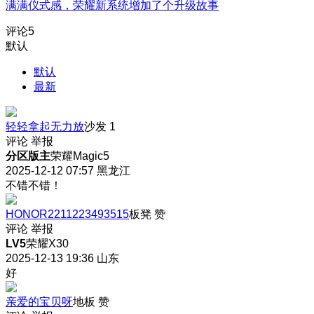
满满仪式感，荣耀新系统增加了个升级故事
评论
5
默认
默认
最新
轻轻拿起无力放
沙发
1
评论
举报
分区版主
荣耀Magic5
2025-12-12 07:57
黑龙江
不错不错！
HONOR2211223493515
板凳
赞
评论
举报
LV5
荣耀X30
2025-12-13 19:36
山东
好
亲爱的宝贝呀
地板
赞