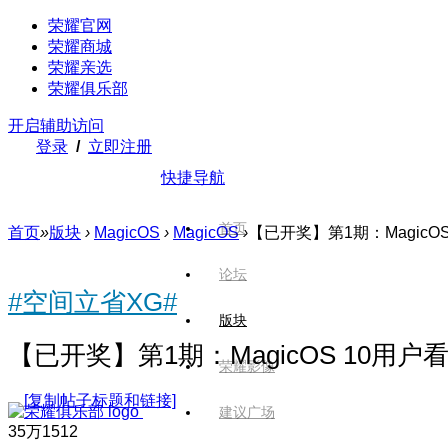
荣耀官网
荣耀商城
荣耀亲选
荣耀俱乐部
开启辅助访问
登录
/
立即注册
快捷导航
首页
首页
»
版块
›
MagicOS
›
MagicOS
›
【已开奖】第1期：MagicOS
论坛
#空间立省XG#
版块
【已开奖】第1期：MagicOS 10
荣耀影像
[复制帖子标题和链接]
建议广场
35万
1512