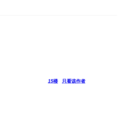
15
楼
只看该作者