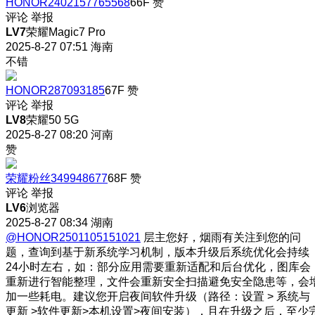
HONOR2402157765568
66F
赞
评论
举报
LV7
荣耀Magic7 Pro
2025-8-27 07:51
海南
不错
HONOR287093185
67F
赞
评论
举报
LV8
荣耀50 5G
2025-8-27 08:20
河南
赞
荣耀粉丝349948677
68F
赞
评论
举报
LV6
浏览器
2025-8-27 08:34
湖南
@HONOR2501105151021
层主您好，烟雨有关注到您的问
题，查询到基于新系统学习机制，版本升级后系统优化会持续
24小时左右，如：部分应用需要重新适配和后台优化，图库会
重新进行智能整理，文件会重新安全扫描避免安全隐患等，会
加一些耗电。建议您开启夜间软件升级（路径：设置 > 系统与
更新 >软件更新>本机设置>夜间安装），且在升级之后，至少