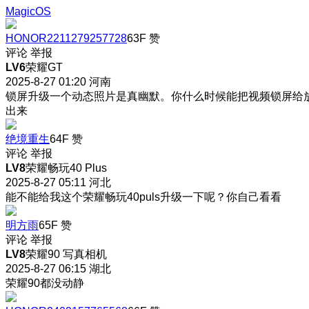
MagicOS
HONOR2211279257728
63F
赞
评论
举报
LV6
荣耀GT
2025-8-27 01:20
河南
锁屏升级一个动态照片是真幽默
。你什么时候能把视频锁屏给
出来
绝境重生
64F
赞
评论
举报
LV8
荣耀畅玩40 Plus
2025-8-27 05:11
河北
能不能给我这个荣耀畅玩40puls升级一下呢？你自己看看
明方雨
65F
赞
评论
举报
LV8
荣耀90 写真相机
2025-8-27 06:15
湖北
荣耀90都没动静