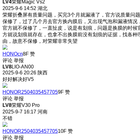
LV4
荣耀Magic Vs2
2025-9-6 14:52
湖北
荣耀折叠屏有质量问题，买完3个月就漏液了，官方说质量问
保修了，过了几个月去官方换内膜后，又出现气泡和漏液情况
官方就不保修了，一直扯皮，说是有划痕，问题是换膜的时候
方就说划痕就存在，也拿不出换膜前没有划痕的证据，找各种
由，故意不保修，对荣耀非常失望
HONOcn
8F
赞
评论
举报
LV8
LIO-AN00
2025-9-6 20:26
陕西
好好解决好V5
HONOR2504035457705
9F
赞
评论
举报
LV8
荣耀V30 Pro
2025-9-7 16:17
河南
不错
HONOR2504035457705
10F
赞
评论
举报