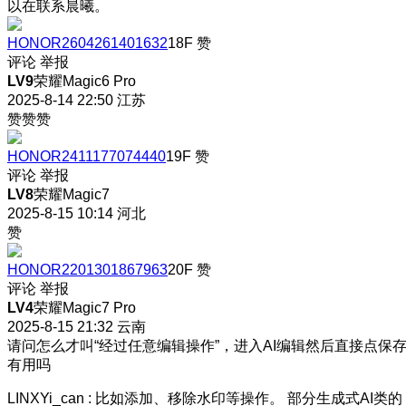
以在联系晨曦。
HONOR2604261401632
18F
赞
评论
举报
LV9
荣耀Magic6 Pro
2025-8-14 22:50
江苏
赞赞赞
HONOR2411177074440
19F
赞
评论
举报
LV8
荣耀Magic7
2025-8-15 10:14
河北
赞
HONOR2201301867963
20F
赞
评论
举报
LV4
荣耀Magic7 Pro
2025-8-15 21:32
云南
请问怎么才叫“经过任意编辑操作”，进入AI编辑然后直接点保
有用吗
LINXYi_can
:
比如添加、移除水印等操作。 部分生成式AI类的