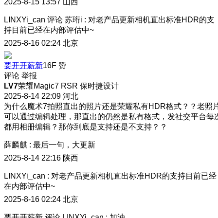
2025-8-15 13:57
山西
LINXYi_can
评论
苏珩i
:
对老产品更新相机直出标准HDR的支
持目前已经在内部评估中~
2025-8-16 02:24
北京
要开开薪新
16F
赞
评论
举报
LV7
荣耀Magic7 RSR 保时捷设计
2025-8-14 22:09
河北
为什么魔术7拍照直出的照片还是荣耀私有HDR格式？？老照
可以通过编辑处理，那直出的仍然是私有格式，发社交平台每
都用相册编辑？那你到底是支持还是不支持？？
薛麟麒
:
最后一句，大更新
2025-8-14 22:16
陕西
LINXYi_can
:
对老产品更新相机直出标准HDR的支持目前已经
在内部评估中~
2025-8-16 02:24
北京
要开开薪新
评论
LINXYi_can
:
加油