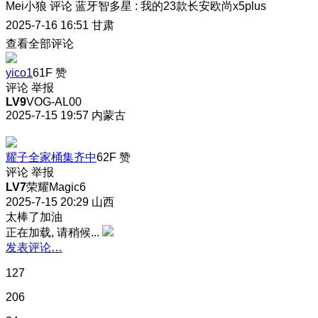
Mei小狼
评论
蓝牙智多星
:
我的23款长安欧尚x5plus
2025-7-16 16:51
甘肃
查看全部评论
yico1
61F
赞
评论
举报
LV9
VOG-AL00
2025-7-15 19:57
内蒙古
耀子全家桶集齐中
62F
赞
评论
举报
LV7
荣耀Magic6
2025-7-15 20:29
山西
太棒了加油
正在加载, 请稍候...
发表评论…
127
206