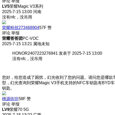
评论
举报
LV5
荣耀Magic V3系列
2025-7-15 13:00
河南
没有nfc，没吊用
荣耀粉丝273468904
57F
赞
评论
举报
荣耀答答团
PC-VOC
2025-7-15 13:21
属地未知
HONOR2407223276941 发表于 2025-7-15 13:00
没有nfc，没吊用
您好，给您造成了困扰，幻光收到了您的问题。请问您是哪款
型，幻光查询到荣耀Magic V3手机支持的NFC车钥匙有BYD车
钥匙。
桃源街坊
58F
赞
评论
举报
LV9
荣耀70 5G
2025-7-15 13:22
广西