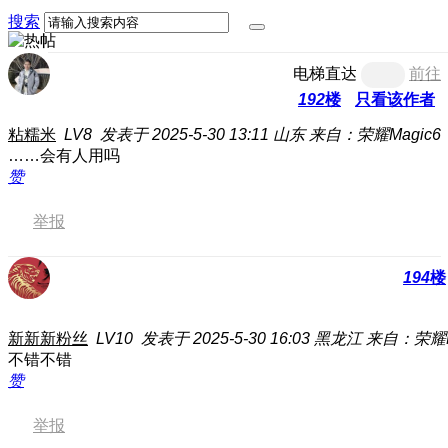
搜索
电梯直达
前往
192
楼
只看该作者
粘糯米
LV8
发表于 2025-5-30 13:11
山东
来自：荣耀Magic6
……
会有人用吗
赞
举报
194
楼
新新新粉丝
LV10
发表于 2025-5-30 16:03
黑龙江
来自：荣耀M
不错不错
赞
举报