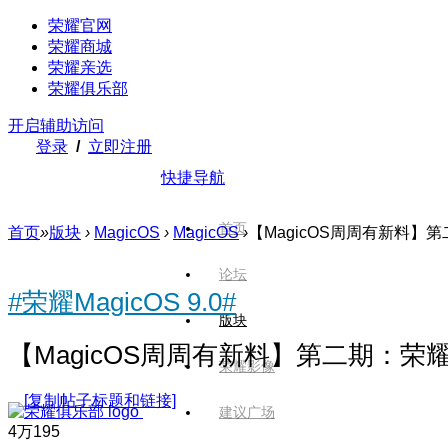
荣耀官网
荣耀商城
荣耀亲选
荣耀俱乐部
开启辅助访问
登录
/
立即注册
快捷导航
首页
首页
»
版块
›
MagicOS
›
MagicOS
›
【MagicOS周周有新料】第
论坛
#荣耀MagicOS 9.0#
版块
【MagicOS周周有新料】第二期：荣
荣耀影像
[复制帖子标题和链接]
建议广场
4万
195