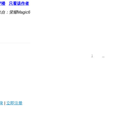
7
楼
只看该作者
自：荣耀Magic6
1
...
录
|
立即注册