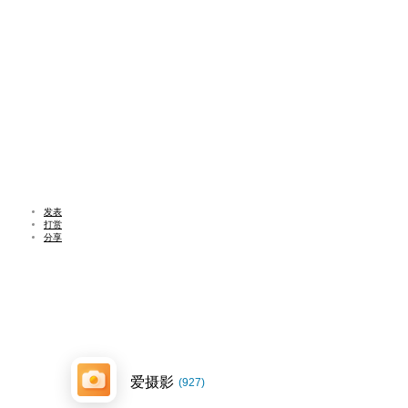
发表
打赏
分享
爱摄影
(927)