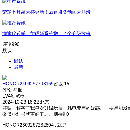
荣耀七月超大杯更新！后台堆叠动画太丝滑！
满满仪式感，荣耀新系统增加了个升级故事
评论
996
默认
默认
最新
HONOR2404257798165
沙发
15
评论
举报
LV4
浏览器
2024-10-23 16:22
北京
好贴。解答了我每次升级玩后，耗电变差的疑惑。。要是能发
微博小红书就更好了。。期待9.0
HONOR2309267232804
:
就是