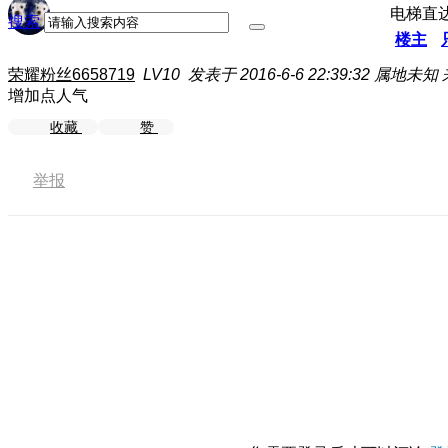
电梯直
搜索
楼主
荣耀粉丝6658719
LV10
发表于 2016-6-6 22:39:32
属地未知
增加点人气
收藏
赞
举报