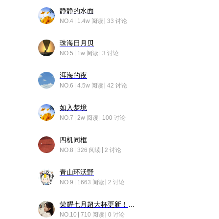
静静的水面
NO.4
1.4w 阅读
33 讨论
珠海日月贝
NO.5
1w 阅读
3 讨论
洱海的夜
NO.6
4.5w 阅读
42 讨论
如入梦境
NO.7
2w 阅读
100 讨论
四机同框
NO.8
326 阅读
2 讨论
青山环沃野
NO.9
1663 阅读
2 讨论
荣耀七月超大杯更新！后台堆叠动画太丝滑！
NO.10
710 阅读
0 讨论