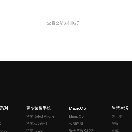
查看全部热门帖子
N系列
更多荣耀手机
MagicOS
智慧生活
荣耀Robot Phone
MagicOS
笔记本
RT
荣耀X80系列
公测内测
平板
urbo
荣耀Power
安全与隐私保护
穿戴