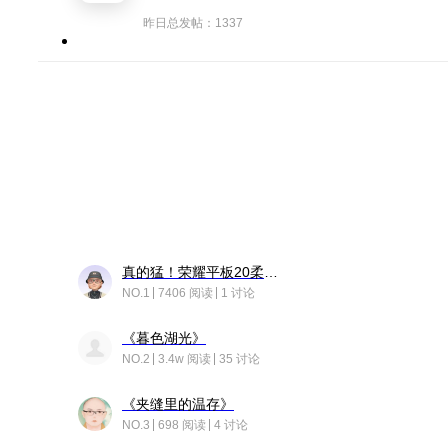
昨日总发帖：1337
真的猛！荣耀平板20柔光版，竟然又有更新……
NO.1
7406 阅读
1 讨论
《暮色湖光》
NO.2
3.4w 阅读
35 讨论
《夹缝里的温存》
NO.3
698 阅读
4 讨论