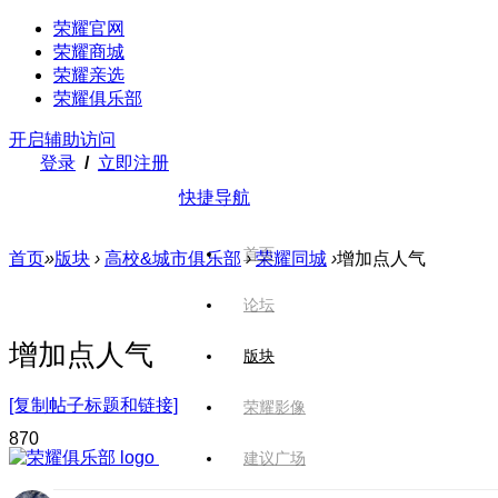
荣耀官网
荣耀商城
荣耀亲选
荣耀俱乐部
开启辅助访问
登录
/
立即注册
快捷导航
首页
首页
»
版块
›
高校&城市俱乐部
›
荣耀同城
›
增加点人气
论坛
增加点人气
版块
[复制帖子标题和链接]
荣耀影像
87
0
建议广场