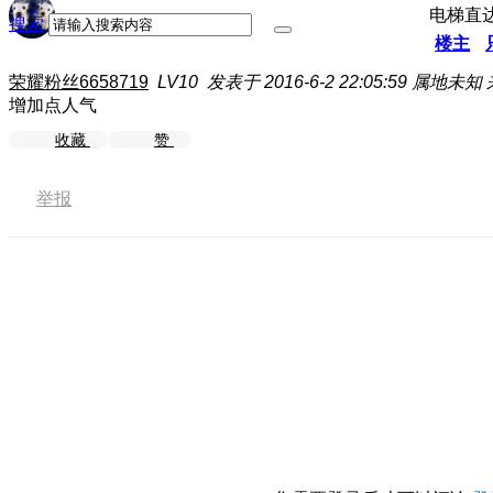
电梯直
搜索
楼主
荣耀粉丝6658719
LV10
发表于 2016-6-2 22:05:59
属地未知
增加点人气
收藏
赞
举报