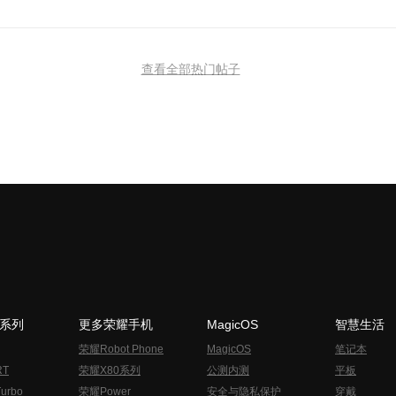
查看全部热门帖子
N系列
更多荣耀手机
MagicOS
智慧生活
荣耀Robot Phone
MagicOS
笔记本
RT
荣耀X80系列
公测内测
平板
urbo
荣耀Power
安全与隐私保护
穿戴