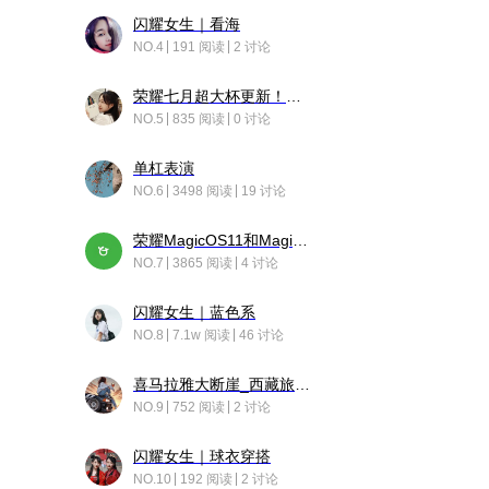
闪耀女生｜看海
NO.4
191 阅读
2 讨论
荣耀七月超大杯更新！后台堆叠动画太丝滑！
NO.5
835 阅读
0 讨论
单杠表演
NO.6
3498 阅读
19 讨论
荣耀MagicOS11和Magic10之间直观的区别是啥呢？
NO.7
3865 阅读
4 讨论
闪耀女生｜蓝色系
NO.8
7.1w 阅读
46 讨论
喜马拉雅大断崖_西藏旅行日记
NO.9
752 阅读
2 讨论
闪耀女生｜球衣穿搭
NO.10
192 阅读
2 讨论