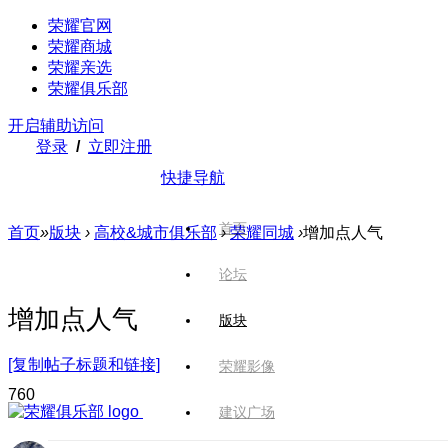
荣耀官网
荣耀商城
荣耀亲选
荣耀俱乐部
开启辅助访问
登录
/
立即注册
快捷导航
首页
首页
»
版块
›
高校&城市俱乐部
›
荣耀同城
›
增加点人气
论坛
增加点人气
版块
[复制帖子标题和链接]
荣耀影像
76
0
建议广场