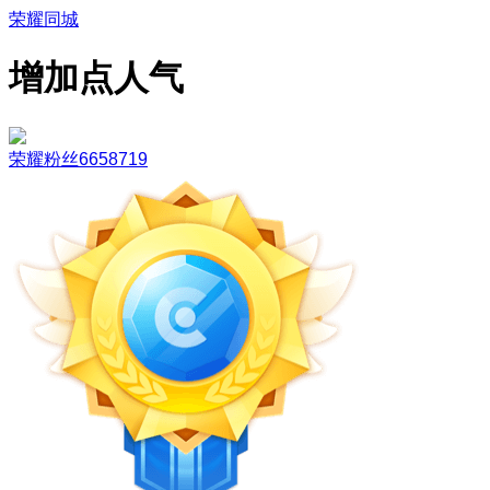
荣耀同城
增加点人气
荣耀粉丝6658719