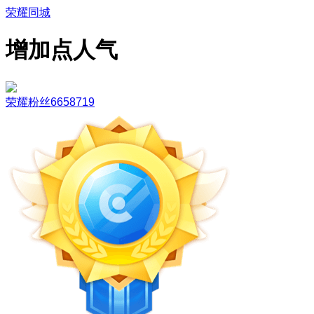
荣耀同城
增加点人气
荣耀粉丝6658719