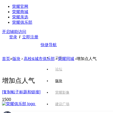
荣耀官网
荣耀商城
荣耀亲选
荣耀俱乐部
开启辅助访问
登录
/
立即注册
快捷导航
首页
首页
»
版块
›
高校&城市俱乐部
›
荣耀同城
›
增加点人气
论坛
增加点人气
版块
[复制帖子标题和链接]
荣耀影像
150
0
建议广场