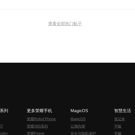
查看全部热门帖子
N系列
更多荣耀手机
MagicOS
智慧生活
荣耀Robot Phone
MagicOS
笔记本
RT
荣耀X80系列
公测内测
平板
urbo
荣耀Power
安全与隐私保护
穿戴