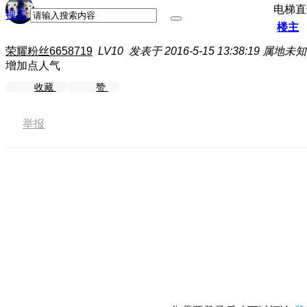
电梯直
搜索
楼主
荣耀粉丝6658719
LV10
发表于 2016-5-15 13:38:19
属地未知
增加点人气
收藏
赞
举报