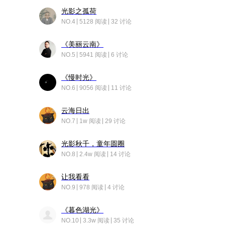
光影之孤荷
NO.4
5128 阅读
32 讨论
《美丽云南》
NO.5
5941 阅读
6 讨论
《慢时光》
NO.6
9056 阅读
11 讨论
云海日出
NO.7
1w 阅读
29 讨论
光影秋千，童年圆圈
NO.8
2.4w 阅读
14 讨论
让我看看
NO.9
978 阅读
4 讨论
《暮色湖光》
NO.10
3.3w 阅读
35 讨论