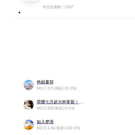
昨日总发帖：1337
艳丽夏荷
NO.1
371 阅读
15 讨论
荣耀七月超大杯更新！后台堆叠动画太丝滑！
NO.2
628 阅读
0 讨论
如入梦境
NO.3
1.8w 阅读
100 讨论