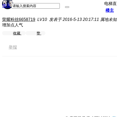
电梯直
搜索
楼主
荣耀粉丝6658719
LV10
发表于 2016-5-13 20:17:11
属地未知
增加点人气
收藏
赞
举报