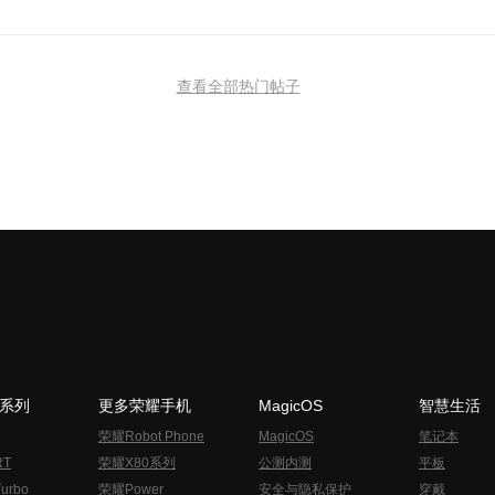
查看全部热门帖子
N系列
更多荣耀手机
MagicOS
智慧生活
荣耀Robot Phone
MagicOS
笔记本
RT
荣耀X80系列
公测内测
平板
urbo
荣耀Power
安全与隐私保护
穿戴