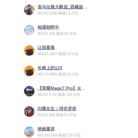
喜马拉雅大断崖_西藏旅行日记
NO.4
1598 阅读
3 讨论
相遇朝晖中
NO.5
126 阅读
9 讨论
让我看看
NO.6
1467 阅读
5 讨论
长椅上的123
NO.7
4065 阅读
6 讨论
【荣耀Magic7 Pro】火舞惊鸿
NO.8
3.7w 阅读
19 讨论
闪耀女生｜球衣穿搭
NO.9
302 阅读
4 讨论
艳丽夏荷
NO.10
509 阅读
15 讨论