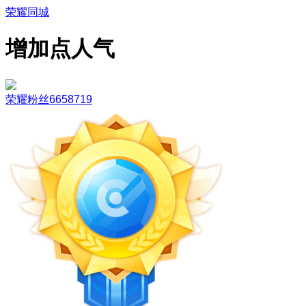
荣耀同城
增加点人气
荣耀粉丝6658719