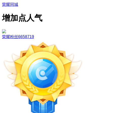
荣耀同城
增加点人气
荣耀粉丝6658719