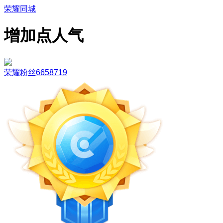
荣耀同城
增加点人气
荣耀粉丝6658719