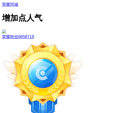
荣耀同城
增加点人气
荣耀粉丝6658719