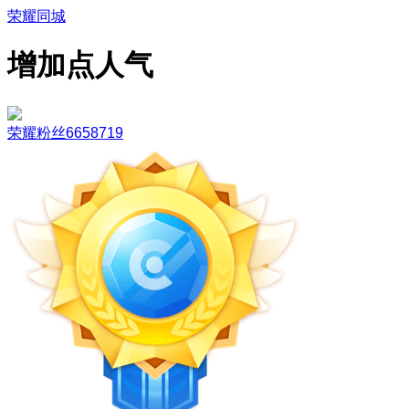
荣耀同城
增加点人气
荣耀粉丝6658719