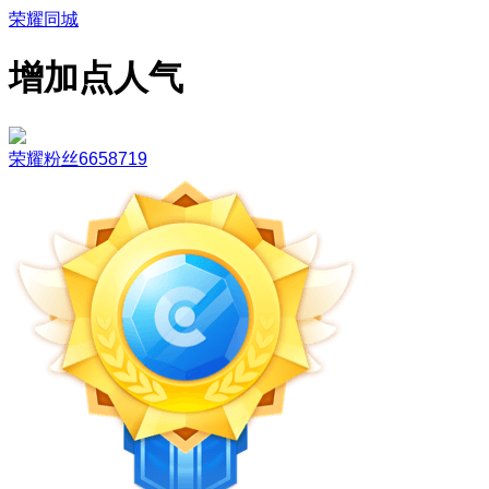
荣耀同城
增加点人气
荣耀粉丝6658719