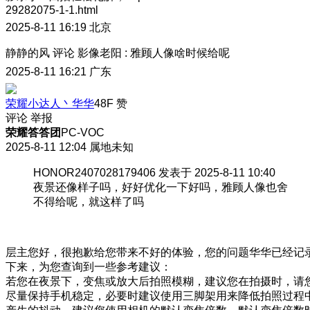
29282075-1-1.html
2025-8-11 16:19
北京
静静的风
评论
影像老阳
:
雅顾人像啥时候给呢
2025-8-11 16:21
广东
荣耀小达人丶华华
48F
赞
评论
举报
荣耀答答团
PC-VOC
2025-8-11 12:04
属地未知
HONOR2407028179406 发表于 2025-8-11 10:40
夜景还像样子吗，好好优化一下好吗，雅顾人像也舍
不得给呢，就这样了吗
层主您好，很抱歉给您带来不好的体验，您的问题华华已经记
下来，为您查询到一些参考建议：
若您在夜景下，变焦或放大后拍照模糊，建议您在拍摄时，请
尽量保持手机稳定，必要时建议使用三脚架用来降低拍照过程