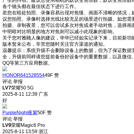
产生的抖动。建议您使用相机的默认变焦倍数，默认变焦倍数
各个镜头都在最佳状态下进行工作。
若您在暗处拍照、录像容易出现对焦慢、画面不清晰的情况，
议您拍照、录像时选择光线比较充足的场景进行拍摄。如您需
拍摄、录制夜景，您可以尝试多次对焦或者手动对焦，选择画
中明暗对比明显的地方对焦则可以减小此现象的影响。
关于您对雅顾人像的建议，华华已经如实记录下来，目前新功
版本暂未公布，辛苦您随时关注官方渠道的通知。
温馨提示：系统升级不会删除设备上的数据，但为了保证数据
全，升级前同样请您提前备份好设备中的重要数据，以及微信
QQ等第三方应用数据。
HONOR641528554
49F
赞
评论
举报
LV7
荣耀50 5G
2025-8-11 12:39
广东
好
PurpleNight夜紫
50F
赞
评论
举报
LV9
荣耀Magic6 Pro
2025-8-11 13:59
浙江