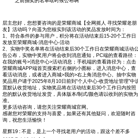
之前抽奖的名单啥时候公布啊
层主您好，您想要咨询的是荣耀商城【全网摇人 寻找荣耀老朋
友】活动吗？向遥为您核实到该活动的奖品发放时间为：
1、符合条件的参与用户，积分将在活动结束后15-20个工作日
发放至荣耀商城-消息中心-活动
2、实物中奖名单将在活动结束后30个工作日在荣耀商城活动
告公布，实物中奖用户将会收到消息通知，PC端的查看路径：
在我的账号>消息中心>活动消息；手机端的查看路径为：点击
荣耀商城APP端首页搜索栏右侧的小图标，进入消息中心，查
看活动消息，或者进入商城>我的>右上角消息中心。抽中实物
奖品用户请于2025年8月10日前到“个人中心-收货地址管理”中
置默认收货地址，实物奖品将在活动结束后30个工作日内按照
您的默认收货地址发货，具体版本/制式/颜色请以收到的实物为
准。
更多活动咨询，请您关注荣耀商城官网。
感谢您对荣耀的支持与喜爱，如果还有其他疑问，欢迎随时咨
询，祝您生活愉快！
星辉19
:
不是，是上一个寻找老用户的活动，跟这个差不多