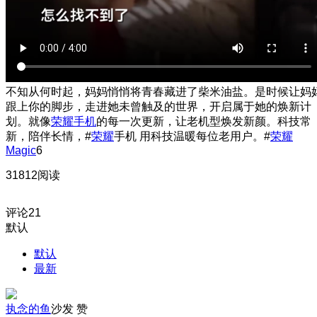
不知从何时起，妈妈悄悄将青春藏进了柴米油盐。是时候让妈
跟上你的脚步，走进她未曾触及的世界，开启属于她的焕新计
划。就像
荣耀手机
的每一次更新，让老机型焕发新颜。科技常
新，陪伴长情，#
荣耀
手机 用科技温暖每位老用户。#
荣耀
Magic
6
31812阅读
评论
21
默认
默认
最新
执念的鱼
沙发
赞