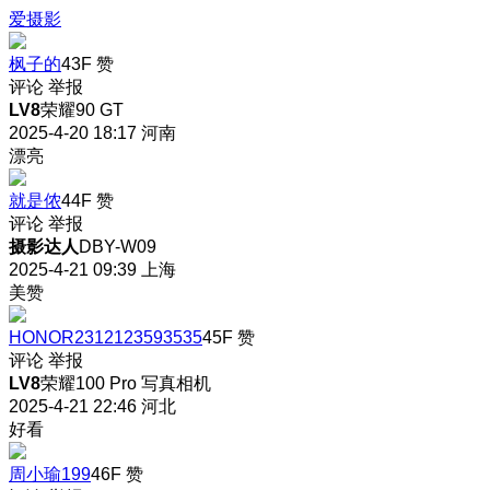
爱摄影
枫子的
43F
赞
评论
举报
LV8
荣耀90 GT
2025-4-20 18:17
河南
漂亮
就是侬
44F
赞
评论
举报
摄影达人
DBY-W09
2025-4-21 09:39
上海
美赞
HONOR2312123593535
45F
赞
评论
举报
LV8
荣耀100 Pro 写真相机
2025-4-21 22:46
河北
好看
周小瑜199
46F
赞