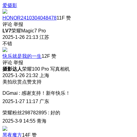
爱摄影
HONOR2410304048478
11F
赞
评论
举报
LV7
荣耀Magic7 Pro
2025-1-26 21:13
江苏
不错
快乐就是我的一生
12F
赞
评论
举报
摄影达人
荣耀100 Pro 写真相机
2025-1-26 21:32
上海
美拍欣赏点赞支持
DGmai
:
感谢支持！新年快乐！
2025-1-27 11:17
广东
荣耀粉丝298782895
:
好的
2025-3-9 14:55
青海
黑夜魔方
14F
赞