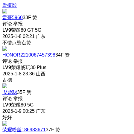
爱摄影
雷哥5960
33F
赞
评论
举报
LV9
荣耀80 GT 5G
2025-1-8 02:21
广东
不错点赞点赞
HONOR2210067457398
34F
赞
评论
举报
LV9
荣耀畅玩30 Plus
2025-1-8 23:36
山西
古德
IM曾聪
35F
赞
评论
举报
LV9
荣耀80 5G
2025-1-9 00:25
广东
好好
荣耀粉丝186983671
37F
赞