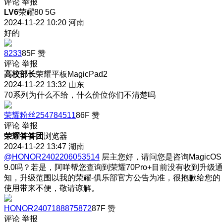
评论
举报
LV6
荣耀80 5G
2024-11-22 10:20
河南
好的
8233
85F
赞
评论
举报
高校部长
荣耀平板MagicPad2
2024-11-22 13:32
山东
70系列为什么不给，什么价位你们不清楚吗
荣耀粉丝254784511
86F
赞
评论
举报
荣耀答答团
浏览器
2024-11-22 13:47
湖南
@HONOR2402206053514
层主您好，请问您是咨询MagicOS
9.0吗？若是，阿咩帮您查询到荣耀70Pro+目前没有收到升级
知，升级范围以我的荣耀-俱乐部官方公告为准，很抱歉给您的
使用带来不便，敬请谅解。
HONOR2407188875872
87F
赞
评论
举报