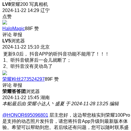
LV8
荣耀200 写真相机
2024-11-22 14:29
辽宁
点赞
HaloMagic
88F
赞
评论
举报
LV5
浏览器
2024-11-22 15:10
北京
更新9.0后， 抖音APP的听抖音功能不能用了！！！
1、听抖音锁屏后一会儿就断了；
2、听抖音没有灵动岛了
荣耀粉丝273524297
89F
赞
评论
举报
荣耀答答团
浏览器
2024-11-22 15:45
湖南
本帖最后由 荣耀小达人丶盛夏 于 2024-11-28 13:25 编辑
@HONOR695096801
层主您好，这边帮您核实到荣耀100Pro
是支持的动态照片发抖音，请您将抖音App升级到最新版本体
验。希望可以帮助到您。若后续还有问题，您可以随时联系盛