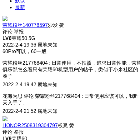
默认
最新
荣耀粉丝140778597
沙发
赞
评论
举报
LV6
荣耀50 5G
2022-2-4 19:36
属地未知
60Pro可以，60一般
荣耀粉丝217768404
:
日常使用，不拍照，追求日常性能，荣
俱乐部怎么看只有荣耀60机型用户的帖子，类似于小米社区的
圈子
2022-2-4 19:42
属地未知
花海为思
评论
荣耀粉丝217768404
:
日常使用应该可以，我昨
天入手了。
2022-2-4 21:52
属地未知
HONOR2508319304797
板凳
赞
评论
举报
LV9
荣耀60